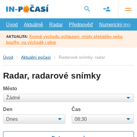
Přejít
na
hlavní
obsah
Úvod
Aktuálně
Radar
Předpověď
Numerický model
Kromě východu ochlazení, místy přeháňky nebo
AKTUALITA:
bouřky, na východě i silné
Úvod
Aktuální počasí
Radarové snímky, radar
Radar, radarové snímky
Město
Den
Čas