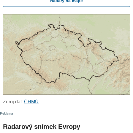
Radary na mapě
Zdroj dat:
ČHMÚ
Radarový snímek Evropy