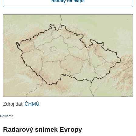
Radary na mapě
Zdroj dat:
ČHMÚ
Radarový snímek Evropy