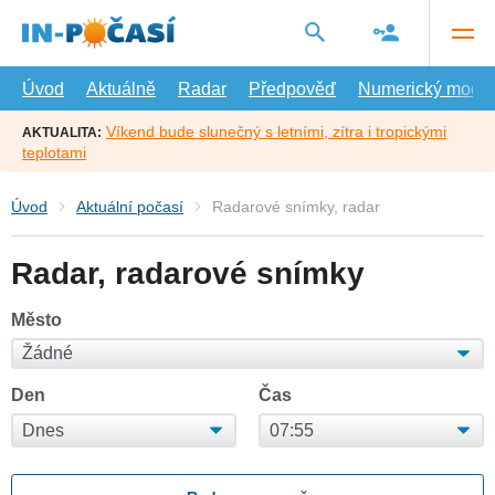
Přejít
na
hlavní
obsah
Úvod
Aktuálně
Radar
Předpověď
Numerický model
Víkend bude slunečný s letními, zítra i tropickými
AKTUALITA:
teplotami
Úvod
Aktuální počasí
Radarové snímky, radar
Radar, radarové snímky
Město
Den
Čas