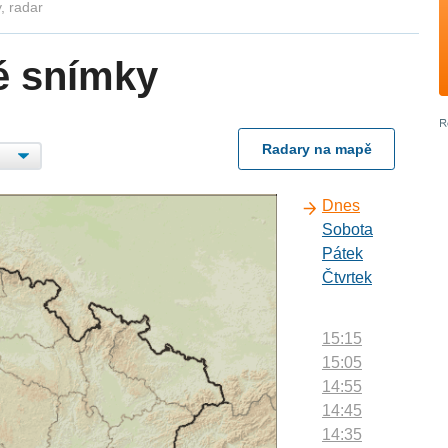
, radar
é snímky
Radary na mapě
Dnes
Sobota
Pátek
Čtvrtek
15:15
15:05
14:55
14:45
14:35