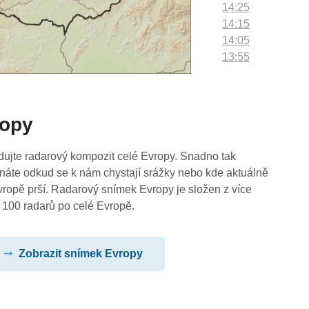
14:25
14:15
14:05
13:55
13:45
13:35
13:25
ropy
13:15
13:05
12:55
dujte radarový kompozit celé Evropy. Snadno tak
12:45
náte odkud se k nám chystají srážky nebo kde aktuálně
12:35
vropě prší. Radarový snímek Evropy je složen z více
12:25
 100 radarů po celé Evropě.
12:15
12:05
Zobrazit snímek Evropy
11:55
11:45
11:35
11:25