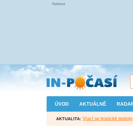
Přejít
na
hlavní
obsah
ÚVOD
AKTUÁLNĚ
RADA
Vrací se tropické teploty
AKTUALITA: