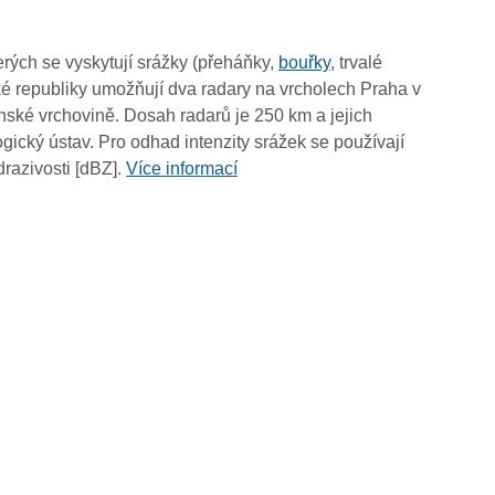
11:15
11:05
rých se vyskytují srážky (přeháňky,
bouřky
, trvalé
10:55
é republiky umožňují dva radary na vrcholech Praha v
10:45
ské vrchovině. Dosah radarů je 250 km a jejich
10:35
ický ústav. Pro odhad intenzity srážek se používají
10:25
drazivosti [dBZ].
Více informací
10:15
10:05
09:55
09:45
09:35
09:25
09:15
09:05
08:55
08:45
08:35
08:25