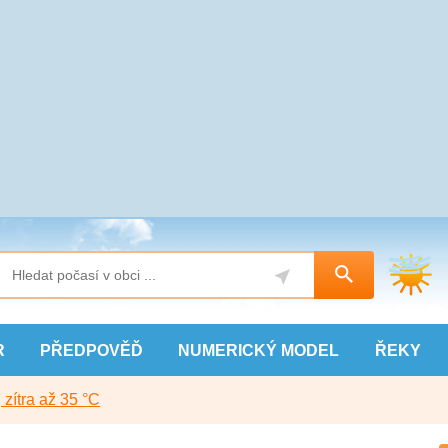
R
PŘEDPOVĚĎ
NUMERICKÝ
MODEL
ŘEKY
, zítra až 35 °C