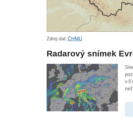
Zdroj dat:
ČHMÚ
Radarový snímek Ev
Sle
poz
v E
než