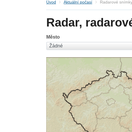
Úvod
Aktuální počasí
Radarové snímky
Radar, radarov
Město