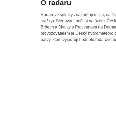
O radaru
Radarové snímky znázorňují místa, na kte
srážky). Sledování počasí na území Česk
Brdech a Skalky u Protivanova na Drahan
provozovatelem je Český hydrometeorolog
barvy, které vyjadřují hodnotu radarové o