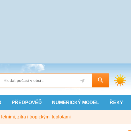
R
PŘEDPOVĚĎ
NUMERICKÝ
MODEL
ŘEKY
etními, zítra i tropickými teplotami