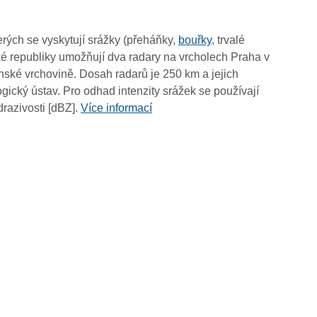
09:50
09:40
rých se vyskytují srážky (přeháňky,
bouřky
, trvalé
09:30
é republiky umožňují dva radary na vrcholech Praha v
09:20
ské vrchovině. Dosah radarů je 250 km a jejich
09:10
ický ústav. Pro odhad intenzity srážek se používají
09:00
drazivosti [dBZ].
Více informací
08:50
08:40
08:30
08:20
08:10
08:00
07:50
07:40
07:30
07:20
07:10
07:00