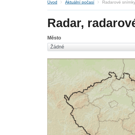
Úvod
Aktuální počasí
Radarové snímky
Radar, radarov
Město