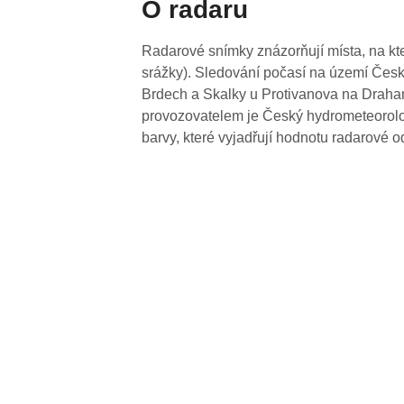
O radaru
Radarové snímky znázorňují místa, na kte
srážky). Sledování počasí na území Česk
Brdech a Skalky u Protivanova na Drahan
provozovatelem je Český hydrometeorolog
barvy, které vyjadřují hodnotu radarové o