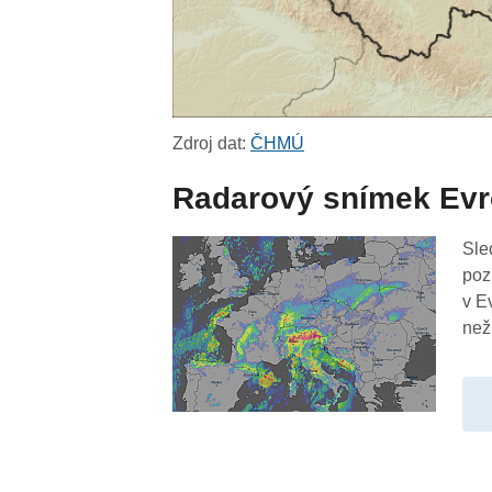
Zdroj dat:
ČHMÚ
Radarový snímek Ev
Sle
poz
v E
než