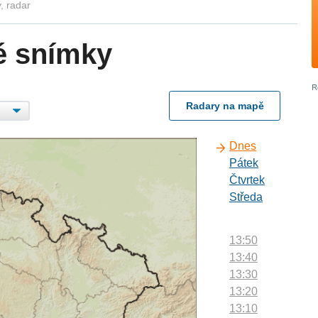
, radar
é snímky
Radary na mapě
Dnes
Pátek
Čtvrtek
Středa
13:50
13:40
13:30
13:20
13:10