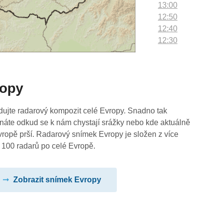
13:00
12:50
12:40
12:30
12:20
12:10
12:00
ropy
11:50
11:40
11:30
dujte radarový kompozit celé Evropy. Snadno tak
11:20
náte odkud se k nám chystají srážky nebo kde aktuálně
11:10
vropě prší. Radarový snímek Evropy je složen z více
11:00
 100 radarů po celé Evropě.
10:50
10:40
Zobrazit snímek Evropy
10:30
10:20
10:10
10:00