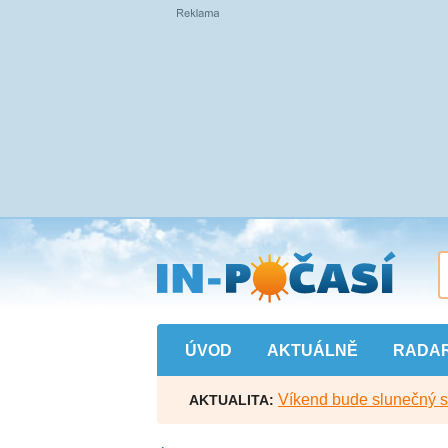
Přejít
na
hlavní
obsah
ÚVOD
AKTUÁLNĚ
RADA
Víkend bude slunečný s l
AKTUALITA: