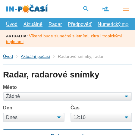
Přejít
na
hlavní
obsah
Úvod
Aktuálně
Radar
Předpověď
Numerický model
Víkend bude slunečný s letními, zítra i tropickými
AKTUALITA:
teplotami
Úvod
Aktuální počasí
Radarové snímky, radar
Radar, radarové snímky
Město
Den
Čas