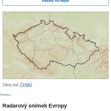
Radary na mapě
Zdroj dat:
ČHMÚ
Radarový snímek Evropy