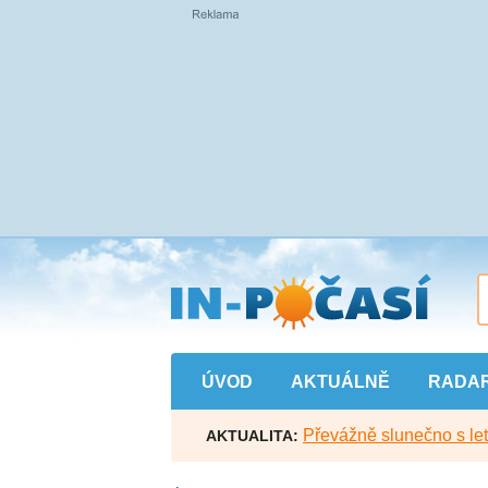
Přejít
na
hlavní
obsah
ÚVOD
AKTUÁLNĚ
RADA
Převážně slunečno s let
AKTUALITA: