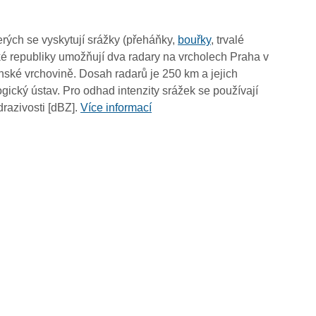
06:10
06:00
rých se vyskytují srážky (přeháňky,
bouřky
, trvalé
05:50
é republiky umožňují dva radary na vrcholech Praha v
05:40
ské vrchovině. Dosah radarů je 250 km a jejich
05:30
ický ústav. Pro odhad intenzity srážek se používají
05:20
drazivosti [dBZ].
Více informací
05:10
05:00
04:50
04:40
04:30
04:20
04:10
04:00
03:50
03:40
03:30
03:20