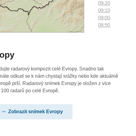
09:20
09:10
09:00
08:50
08:40
08:30
08:20
ropy
08:10
08:00
07:50
dujte radarový kompozit celé Evropy. Snadno tak
07:40
náte odkud se k nám chystají srážky nebo kde aktuálně
07:30
vropě prší. Radarový snímek Evropy je složen z více
07:20
 100 radarů po celé Evropě.
07:10
07:00
Zobrazit snímek Evropy
06:50
06:40
06:30
06:20