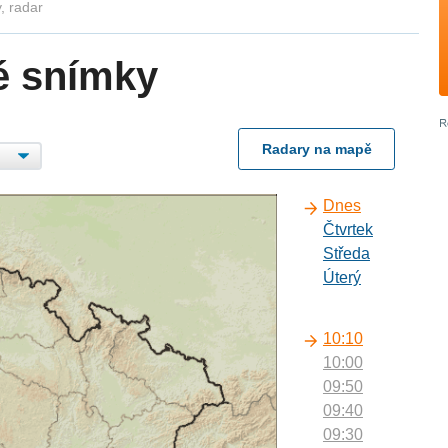
, radar
é snímky
Radary na mapě
Dnes
Čtvrtek
Středa
Úterý
10:10
10:00
09:50
09:40
09:30