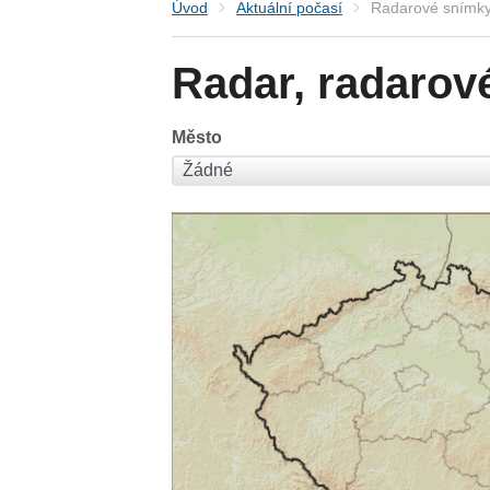
Úvod
Aktuální počasí
Radarové snímky
Radar, radarov
Město