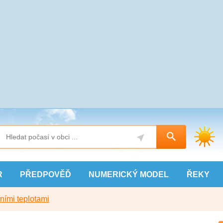
R
PŘEDPOVĚĎ
NUMERICKÝ
MODEL
ŘEKY
ními teplotami