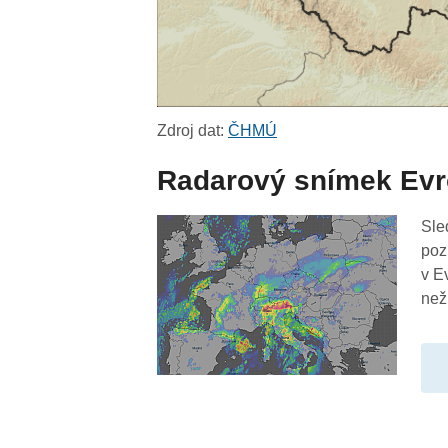
Zdroj dat:
ČHMÚ
Radarový snímek Ev
Sle
poz
v E
než