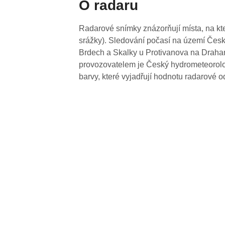
O radaru
Radarové snímky znázorňují místa, na kte
srážky). Sledování počasí na území Česk
Brdech a Skalky u Protivanova na Drahan
provozovatelem je Český hydrometeorolog
barvy, které vyjadřují hodnotu radarové o