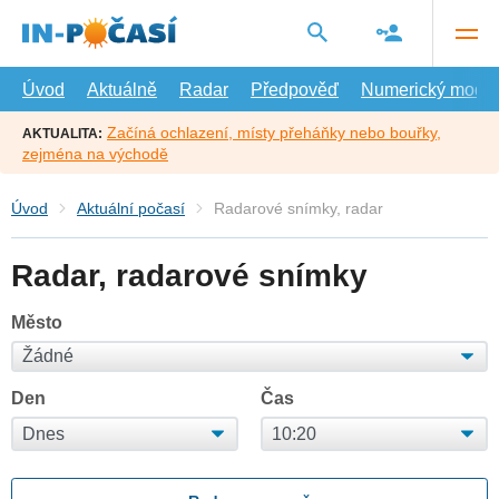
Přejít
na
hlavní
obsah
Úvod
Aktuálně
Radar
Předpověď
Numerický model
Začíná ochlazení, místy přeháňky nebo bouřky,
AKTUALITA:
zejména na východě
Úvod
Aktuální počasí
Radarové snímky, radar
Radar, radarové snímky
Město
Den
Čas