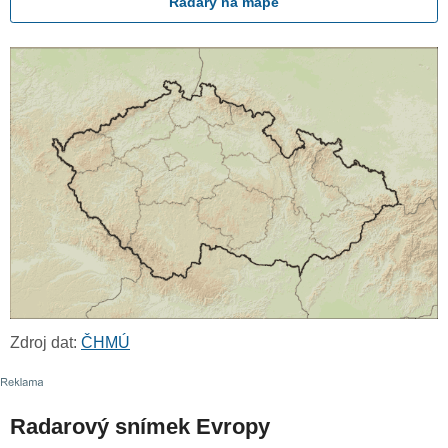
Radary na mapě
Zdroj dat:
ČHMÚ
Radarový snímek Evropy