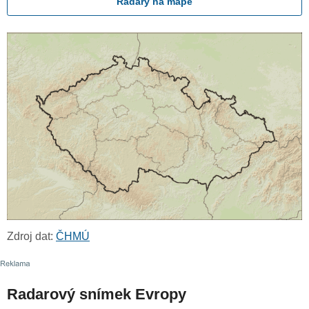
Radary na mapě
Zdroj dat:
ČHMÚ
Radarový snímek Evropy