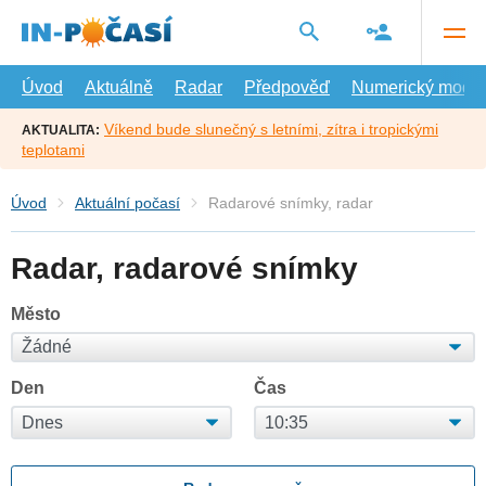
Přejít
na
hlavní
obsah
Úvod
Aktuálně
Radar
Předpověď
Numerický model
Víkend bude slunečný s letními, zítra i tropickými
AKTUALITA:
teplotami
Úvod
Aktuální počasí
Radarové snímky, radar
Radar, radarové snímky
Město
Den
Čas