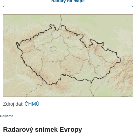
Radary na mapě
Zdroj dat:
ČHMÚ
Radarový snímek Evropy