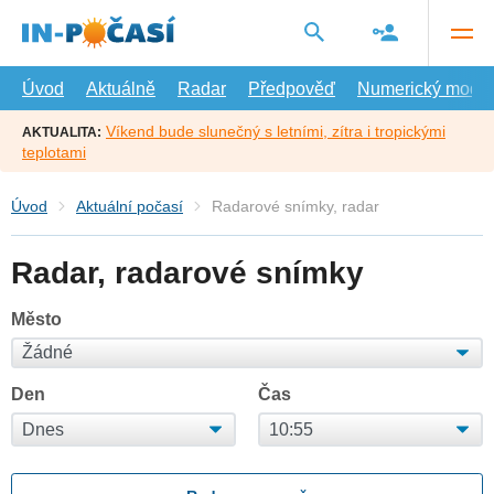
Přejít
na
hlavní
obsah
Úvod
Aktuálně
Radar
Předpověď
Numerický model
Víkend bude slunečný s letními, zítra i tropickými
AKTUALITA:
teplotami
Úvod
Aktuální počasí
Radarové snímky, radar
Radar, radarové snímky
Město
Den
Čas