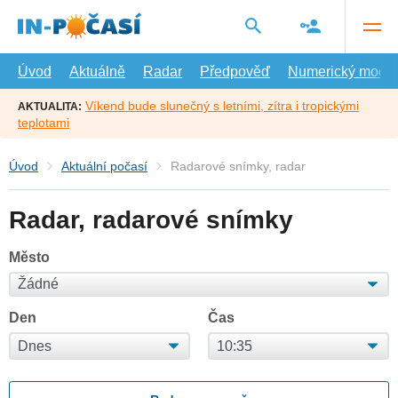
Přejít
na
hlavní
obsah
Úvod
Aktuálně
Radar
Předpověď
Numerický model
Víkend bude slunečný s letními, zítra i tropickými
AKTUALITA:
teplotami
Úvod
Aktuální počasí
Radarové snímky, radar
Radar, radarové snímky
Město
Den
Čas