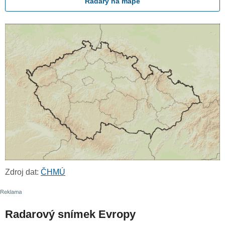
Radary na mapě
Zdroj dat:
ČHMÚ
Radarový snímek Evropy