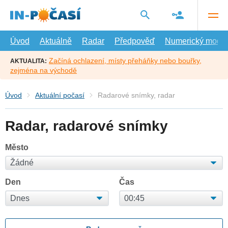
Přejít
na
hlavní
obsah
Úvod
Aktuálně
Radar
Předpověď
Numerický model
Začíná ochlazení, místy přeháňky nebo bouřky,
AKTUALITA:
zejména na východě
Úvod
Aktuální počasí
Radarové snímky, radar
Radar, radarové snímky
Město
Den
Čas