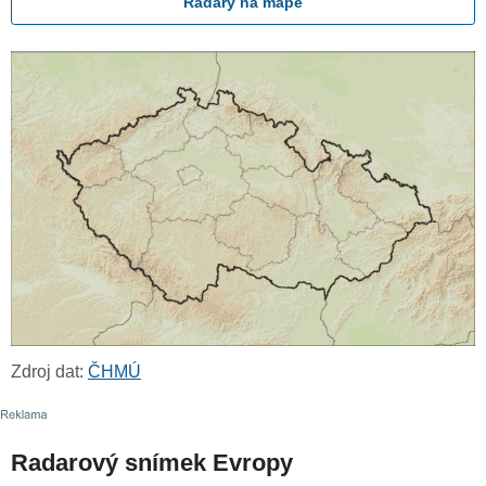
Radary na mapě
Zdroj dat:
ČHMÚ
Radarový snímek Evropy