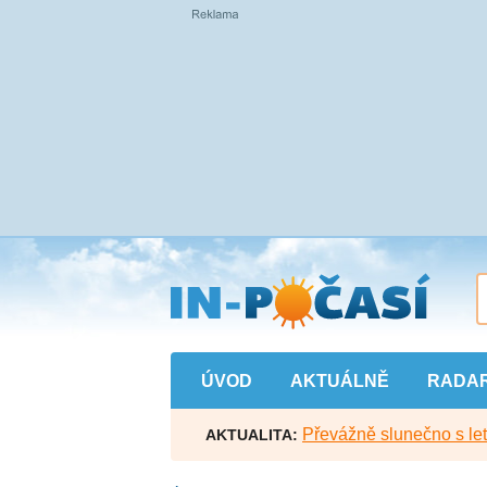
Přejít
na
hlavní
obsah
ÚVOD
AKTUÁLNĚ
RADA
Převážně slunečno s let
AKTUALITA: