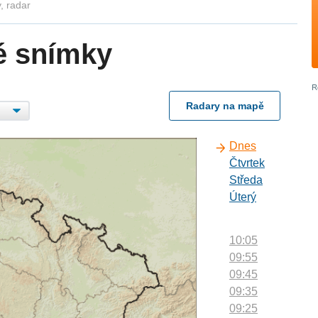
, radar
é snímky
Radary na mapě
Dnes
Čtvrtek
Středa
Úterý
10:05
09:55
09:45
09:35
09:25