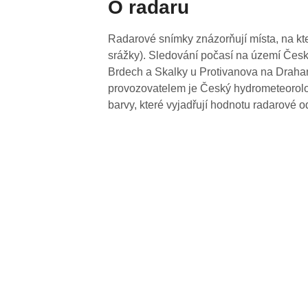
O radaru
Radarové snímky znázorňují místa, na kte
srážky). Sledování počasí na území Česk
Brdech a Skalky u Protivanova na Drahan
provozovatelem je Český hydrometeorolog
barvy, které vyjadřují hodnotu radarové o