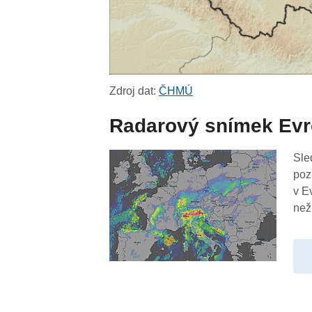
Zdroj dat:
ČHMÚ
Radarový snímek Ev
Sle
poz
v E
než