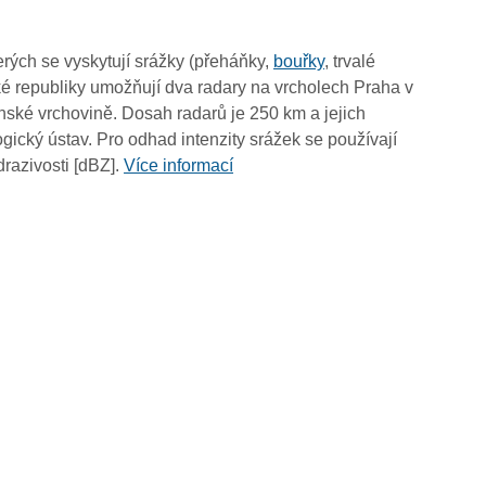
06:05
05:55
rých se vyskytují srážky (přeháňky,
bouřky
, trvalé
05:45
é republiky umožňují dva radary na vrcholech Praha v
05:35
ské vrchovině. Dosah radarů je 250 km a jejich
05:25
ický ústav. Pro odhad intenzity srážek se používají
05:15
drazivosti [dBZ].
Více informací
05:05
04:55
04:45
04:35
04:25
04:15
04:05
03:55
03:45
03:35
03:25
03:15