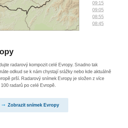
09:15
09:05
08:55
08:45
08:35
08:25
08:15
ropy
08:05
07:55
07:45
dujte radarový kompozit celé Evropy. Snadno tak
07:35
náte odkud se k nám chystají srážky nebo kde aktuálně
07:25
vropě prší. Radarový snímek Evropy je složen z více
07:15
 100 radarů po celé Evropě.
07:05
06:55
Zobrazit snímek Evropy
06:45
06:35
06:25
06:15