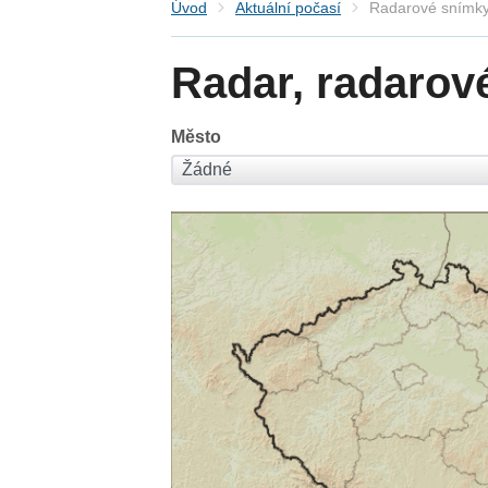
Úvod
Aktuální počasí
Radarové snímky
Radar, radarov
Město