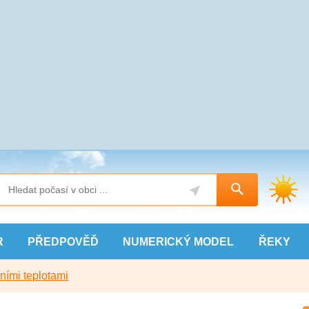
R
PŘEDPOVĚĎ
NUMERICKÝ
MODEL
ŘEKY
ními teplotami