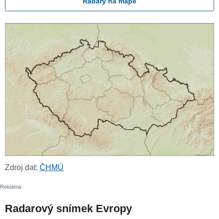
Radary na mapě
Zdroj dat:
ČHMÚ
Radarový snímek Evropy