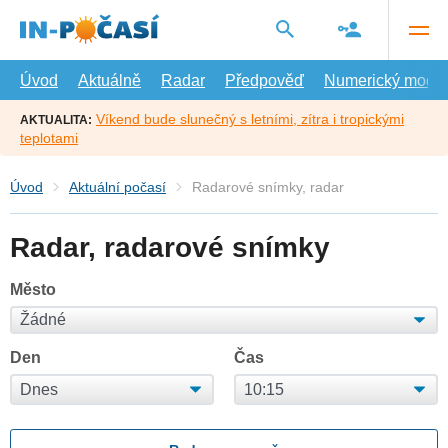
Přejít
na
hlavní
obsah
Úvod
Aktuálně
Radar
Předpověď
Numerický model
Víkend bude slunečný s letními, zítra i tropickými
AKTUALITA:
teplotami
Úvod
Aktuální počasí
Radarové snímky, radar
Radar, radarové snímky
Město
Den
Čas