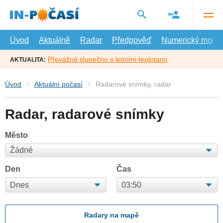
Přejít
na
hlavní
obsah
Úvod
Aktuálně
Radar
Předpověď
Numerický model
Převážně slunečno s letními teplotami
AKTUALITA:
Úvod
Aktuální počasí
Radarové snímky, radar
Radar, radarové snímky
Město
Den
Čas
Radary na mapě