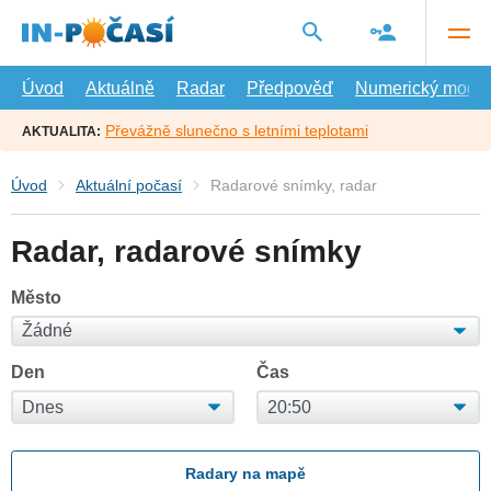
Přejít
na
hlavní
obsah
Úvod
Aktuálně
Radar
Předpověď
Numerický model
Převážně slunečno s letními teplotami
AKTUALITA:
Úvod
Aktuální počasí
Radarové snímky, radar
Radar, radarové snímky
Město
Den
Čas
Radary na mapě