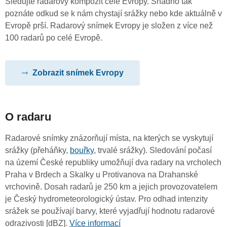
Sledujte radarový kompozit celé Evropy. Snadno tak
poznáte odkud se k nám chystají srážky nebo kde aktuálně v
Evropě prší. Radarový snímek Evropy je složen z více než
100 radarů po celé Evropě.
Zobrazit snímek Evropy
O radaru
Radarové snímky znázorňují místa, na kterých se vyskytují
srážky (přeháňky,
bouřky
, trvalé srážky). Sledování počasí
na území České republiky umožňují dva radary na vrcholech
Praha v Brdech a Skalky u Protivanova na Drahanské
vrchovině. Dosah radarů je 250 km a jejich provozovatelem
je Český hydrometeorologický ústav. Pro odhad intenzity
srážek se používají barvy, které vyjadřují hodnotu radarové
odrazivosti [dBZ].
Více informací