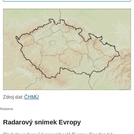
Zdroj dat:
ČHMÚ
Radarový snímek Evropy