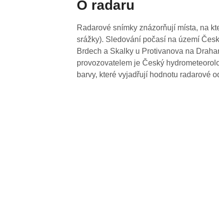
O radaru
Radarové snímky znázorňují místa, na kte
srážky). Sledování počasí na území Česk
Brdech a Skalky u Protivanova na Drahan
provozovatelem je Český hydrometeorolog
barvy, které vyjadřují hodnotu radarové o