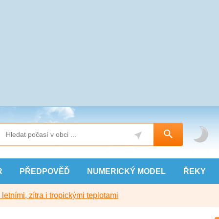
R
PŘEDPOVĚĎ
NUMERICKÝ
MODEL
ŘEKY
etními, zítra i tropickými teplotami