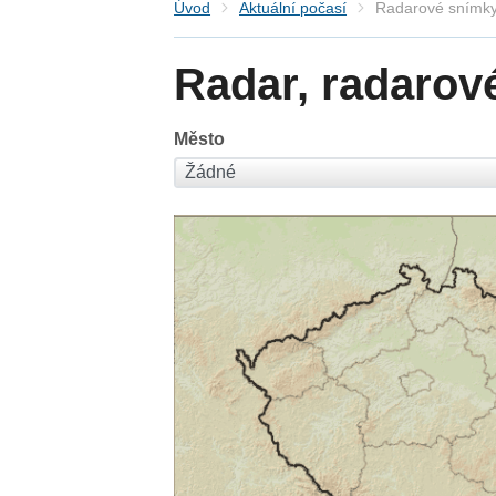
Úvod
Aktuální počasí
Radarové snímky
Radar, radarov
Město