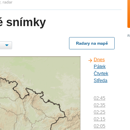
, radar
é snímky
Radary na mapě
Dnes
Pátek
Čtvrtek
Středa
02:45
02:35
02:25
02:15
02:05