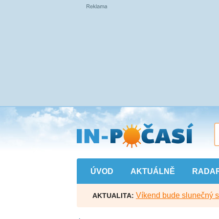
Přejít
na
hlavní
obsah
ÚVOD
AKTUÁLNĚ
RADA
Víkend bude slunečný s l
AKTUALITA: