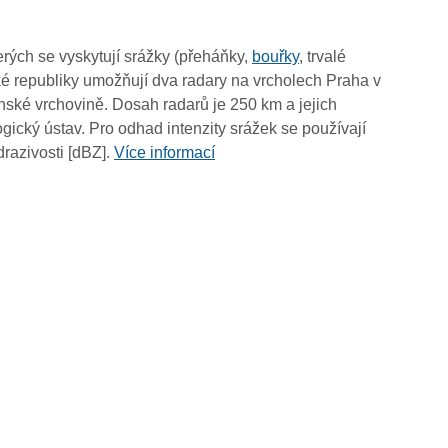
rých se vyskytují srážky (přeháňky,
bouřky
, trvalé
é republiky umožňují dva radary na vrcholech Praha v
ské vrchovině. Dosah radarů je 250 km a jejich
ický ústav. Pro odhad intenzity srážek se používají
drazivosti [dBZ].
Více informací