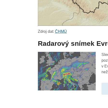
Zdroj dat:
ČHMÚ
Radarový snímek Ev
Sle
poz
v E
než