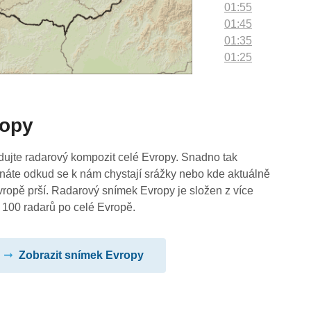
01:55
01:45
01:35
01:25
01:15
01:05
00:55
ropy
00:45
00:35
00:25
dujte radarový kompozit celé Evropy. Snadno tak
00:15
náte odkud se k nám chystají srážky nebo kde aktuálně
00:05
vropě prší. Radarový snímek Evropy je složen z více
 100 radarů po celé Evropě.
Zobrazit snímek Evropy