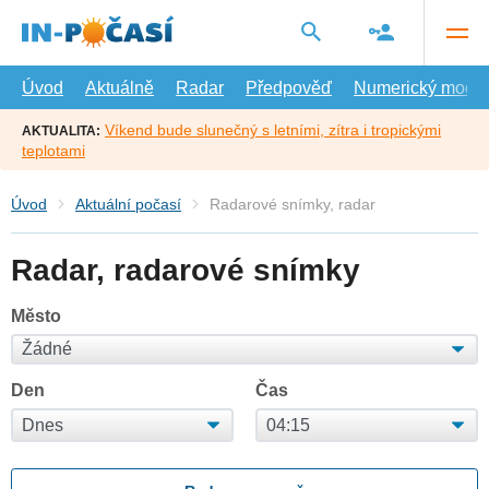
Přejít
na
hlavní
obsah
Úvod
Aktuálně
Radar
Předpověď
Numerický model
Víkend bude slunečný s letními, zítra i tropickými
AKTUALITA:
teplotami
Úvod
Aktuální počasí
Radarové snímky, radar
Radar, radarové snímky
Město
Den
Čas