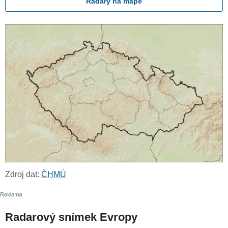
Radary na mapě
Zdroj dat:
ČHMÚ
Radarový snímek Evropy