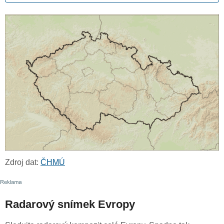
Zdroj dat:
ČHMÚ
Radarový snímek Evropy