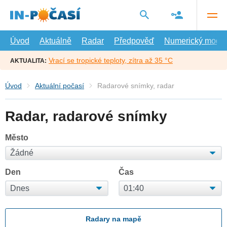
Přejít
na
hlavní
obsah
Úvod
Aktuálně
Radar
Předpověď
Numerický model
Vrací se tropické teploty, zítra až 35 °C
AKTUALITA:
Úvod
Aktuální počasí
Radarové snímky, radar
Radar, radarové snímky
Město
Den
Čas
Radary na mapě