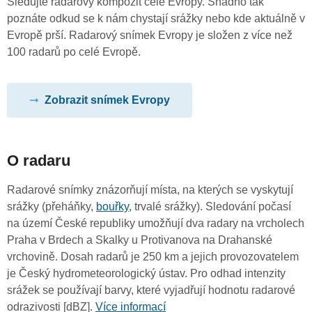
Sledujte radarový kompozit celé Evropy. Snadno tak
poznáte odkud se k nám chystají srážky nebo kde aktuálně v
Evropě prší. Radarový snímek Evropy je složen z více než
100 radarů po celé Evropě.
Zobrazit snímek Evropy
O radaru
Radarové snímky znázorňují místa, na kterých se vyskytují
srážky (přeháňky,
bouřky
, trvalé srážky). Sledování počasí
na území České republiky umožňují dva radary na vrcholech
Praha v Brdech a Skalky u Protivanova na Drahanské
vrchovině. Dosah radarů je 250 km a jejich provozovatelem
je Český hydrometeorologický ústav. Pro odhad intenzity
srážek se používají barvy, které vyjadřují hodnotu radarové
odrazivosti [dBZ].
Více informací