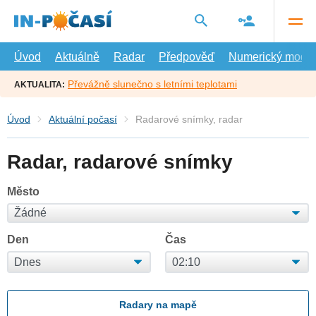
Přejít
na
hlavní
obsah
Úvod
Aktuálně
Radar
Předpověď
Numerický model
Převážně slunečno s letními teplotami
AKTUALITA:
Úvod
Aktuální počasí
Radarové snímky, radar
Radar, radarové snímky
Město
Den
Čas
Radary na mapě