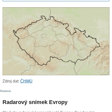
Zdroj dat:
ČHMÚ
Radarový snímek Evropy