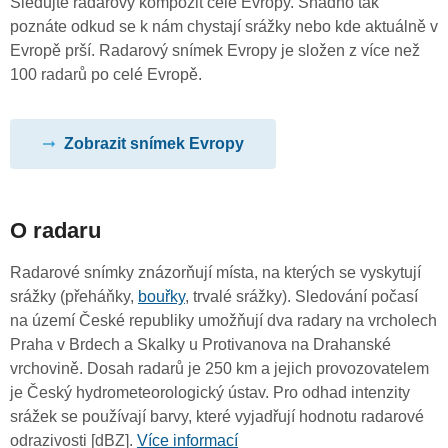
Sledujte radarový kompozit celé Evropy. Snadno tak
poznáte odkud se k nám chystají srážky nebo kde aktuálně v
Evropě prší. Radarový snímek Evropy je složen z více než
100 radarů po celé Evropě.
Zobrazit snímek Evropy
O radaru
Radarové snímky znázorňují místa, na kterých se vyskytují
srážky (přeháňky,
bouřky
, trvalé srážky). Sledování počasí
na území České republiky umožňují dva radary na vrcholech
Praha v Brdech a Skalky u Protivanova na Drahanské
vrchovině. Dosah radarů je 250 km a jejich provozovatelem
je Český hydrometeorologický ústav. Pro odhad intenzity
srážek se používají barvy, které vyjadřují hodnotu radarové
odrazivosti [dBZ].
Více informací