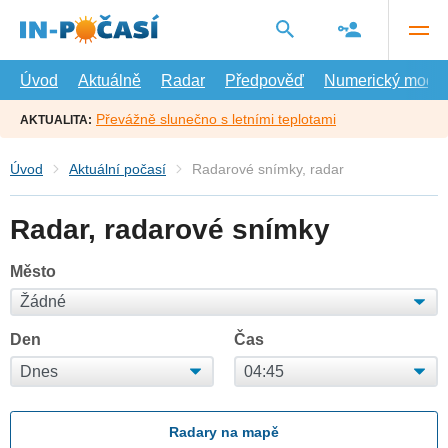
Přejít
na
hlavní
obsah
Úvod
Aktuálně
Radar
Předpověď
Numerický model
Převážně slunečno s letními teplotami
AKTUALITA:
Úvod
Aktuální počasí
Radarové snímky, radar
Radar, radarové snímky
Město
Den
Čas
Radary na mapě