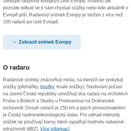
Sledujte radarový kompozit celé Evropy. Snadno tak
poznáte odkud se k nám chystají srážky nebo kde aktuálně v
Evropě prší. Radarový snímek Evropy je složen z více než
100 radarů po celé Evropě.
Zobrazit snímek Evropy
O radaru
Radarové snímky znázorňují místa, na kterých se vyskytují
srážky (přeháňky,
bouřky
, trvalé srážky). Sledování počasí
na území České republiky umožňují dva radary na vrcholech
Praha v Brdech a Skalky u Protivanova na Drahanské
vrchovině. Dosah radarů je 250 km a jejich provozovatelem
je Český hydrometeorologický ústav. Pro odhad intenzity
srážek se používají barvy, které vyjadřují hodnotu radarové
odrazivosti [dBZ].
Více informací