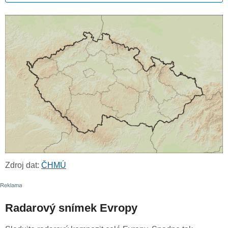
Zdroj dat:
ČHMÚ
Radarový snímek Evropy