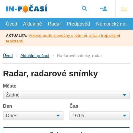
Přejít
na
hlavní
obsah
Úvod
Aktuálně
Radar
Předpověď
Numerický model
Víkend bude slunečný s letními, zítra i tropickými
AKTUALITA:
teplotami
Úvod
Aktuální počasí
Radarové snímky, radar
Radar, radarové snímky
Město
Den
Čas