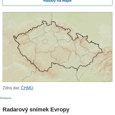
Radary na mapě
Zdroj dat:
ČHMÚ
Radarový snímek Evropy