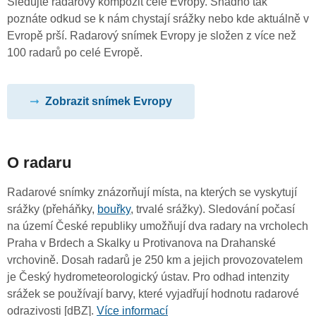
Sledujte radarový kompozit celé Evropy. Snadno tak
poznáte odkud se k nám chystají srážky nebo kde aktuálně v
Evropě prší. Radarový snímek Evropy je složen z více než
100 radarů po celé Evropě.
Zobrazit snímek Evropy
O radaru
Radarové snímky znázorňují místa, na kterých se vyskytují
srážky (přeháňky,
bouřky
, trvalé srážky). Sledování počasí
na území České republiky umožňují dva radary na vrcholech
Praha v Brdech a Skalky u Protivanova na Drahanské
vrchovině. Dosah radarů je 250 km a jejich provozovatelem
je Český hydrometeorologický ústav. Pro odhad intenzity
srážek se používají barvy, které vyjadřují hodnotu radarové
odrazivosti [dBZ].
Více informací