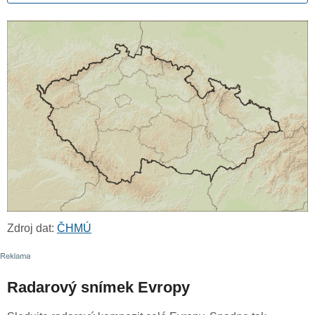
Zdroj dat:
ČHMÚ
Radarový snímek Evropy