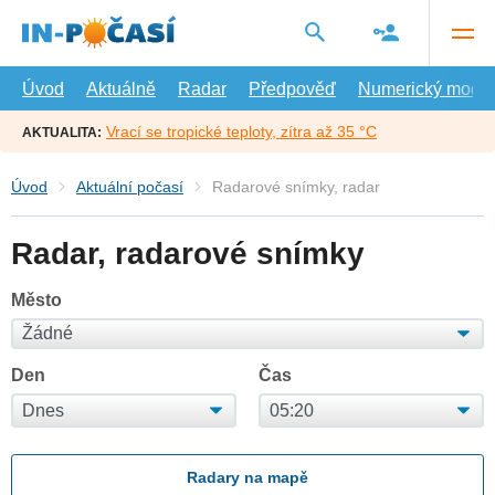
Přejít
na
hlavní
obsah
Úvod
Aktuálně
Radar
Předpověď
Numerický model
Vrací se tropické teploty, zítra až 35 °C
AKTUALITA:
Úvod
Aktuální počasí
Radarové snímky, radar
Radar, radarové snímky
Město
Den
Čas
Radary na mapě