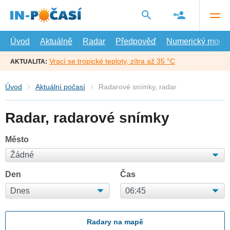
Přejít
na
hlavní
obsah
Úvod
Aktuálně
Radar
Předpověď
Numerický model
Vrací se tropické teploty, zítra až 35 °C
AKTUALITA:
Úvod
Aktuální počasí
Radarové snímky, radar
Radar, radarové snímky
Město
Den
Čas
Radary na mapě