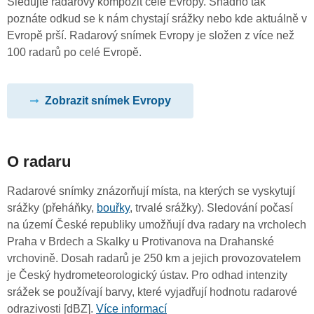
Sledujte radarový kompozit celé Evropy. Snadno tak
poznáte odkud se k nám chystají srážky nebo kde aktuálně v
Evropě prší. Radarový snímek Evropy je složen z více než
100 radarů po celé Evropě.
Zobrazit snímek Evropy
O radaru
Radarové snímky znázorňují místa, na kterých se vyskytují
srážky (přeháňky,
bouřky
, trvalé srážky). Sledování počasí
na území České republiky umožňují dva radary na vrcholech
Praha v Brdech a Skalky u Protivanova na Drahanské
vrchovině. Dosah radarů je 250 km a jejich provozovatelem
je Český hydrometeorologický ústav. Pro odhad intenzity
srážek se používají barvy, které vyjadřují hodnotu radarové
odrazivosti [dBZ].
Více informací