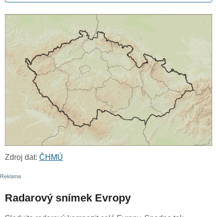
Zdroj dat:
ČHMÚ
Radarový snímek Evropy