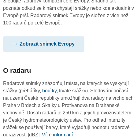
Sledujte radarový kompozit celé Evropy. Snadno tak
poznáte odkud se k nám chystají srážky nebo kde aktuálně v
Evropě prší. Radarový snímek Evropy je složen z více než
100 radarů po celé Evropě.
Zobrazit snímek Evropy
O radaru
Radarové snímky znázorňují místa, na kterých se vyskytují
srážky (přeháňky,
bouřky
, trvalé srážky). Sledování počasí
na území České republiky umožňují dva radary na vrcholech
Praha v Brdech a Skalky u Protivanova na Drahanské
vrchovině. Dosah radarů je 250 km a jejich provozovatelem
je Český hydrometeorologický ústav. Pro odhad intenzity
srážek se používají barvy, které vyjadřují hodnotu radarové
odrazivosti [dBZ].
Více informací