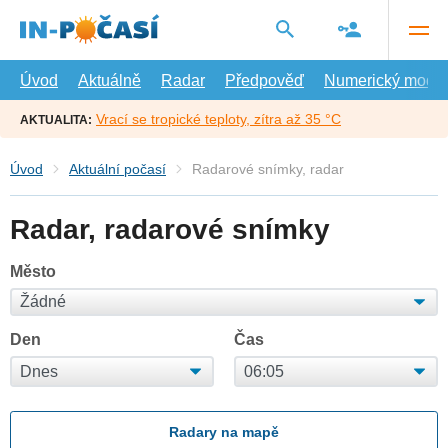
Přejít
na
hlavní
obsah
Úvod
Aktuálně
Radar
Předpověď
Numerický model
Vrací se tropické teploty, zítra až 35 °C
AKTUALITA:
Úvod
Aktuální počasí
Radarové snímky, radar
Radar, radarové snímky
Město
Den
Čas
Radary na mapě