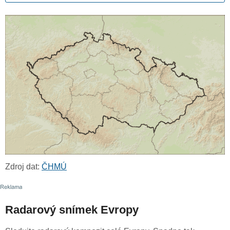
Zdroj dat:
ČHMÚ
Radarový snímek Evropy