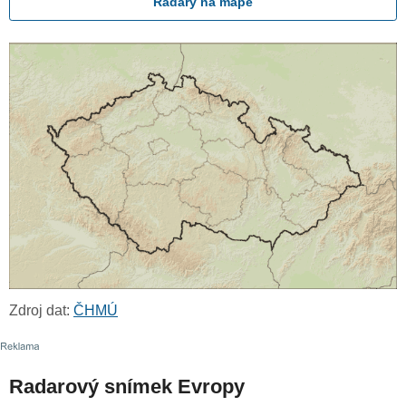
Radary na mapě
Zdroj dat:
ČHMÚ
Radarový snímek Evropy