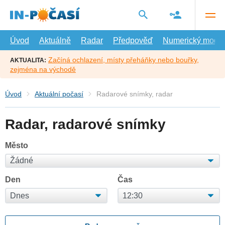
Přejít
na
hlavní
obsah
Úvod
Aktuálně
Radar
Předpověď
Numerický model
Začíná ochlazení, místy přeháňky nebo bouřky,
AKTUALITA:
zejména na východě
Úvod
Aktuální počasí
Radarové snímky, radar
Radar, radarové snímky
Město
Den
Čas