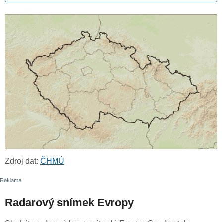
Zdroj dat:
ČHMÚ
Radarový snímek Evropy