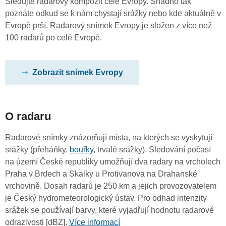
Sledujte radarový kompozit celé Evropy. Snadno tak
poznáte odkud se k nám chystají srážky nebo kde aktuálně v
Evropě prší. Radarový snímek Evropy je složen z více než
100 radarů po celé Evropě.
Zobrazit snímek Evropy
O radaru
Radarové snímky znázorňují místa, na kterých se vyskytují
srážky (přeháňky,
bouřky
, trvalé srážky). Sledování počasí
na území České republiky umožňují dva radary na vrcholech
Praha v Brdech a Skalky u Protivanova na Drahanské
vrchovině. Dosah radarů je 250 km a jejich provozovatelem
je Český hydrometeorologický ústav. Pro odhad intenzity
srážek se používají barvy, které vyjadřují hodnotu radarové
odrazivosti [dBZ].
Více informací