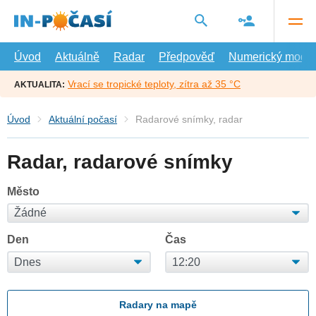
Přejít
na
hlavní
obsah
Úvod
Aktuálně
Radar
Předpověď
Numerický model
Vrací se tropické teploty, zítra až 35 °C
AKTUALITA:
Úvod
Aktuální počasí
Radarové snímky, radar
Radar, radarové snímky
Město
Den
Čas
Radary na mapě