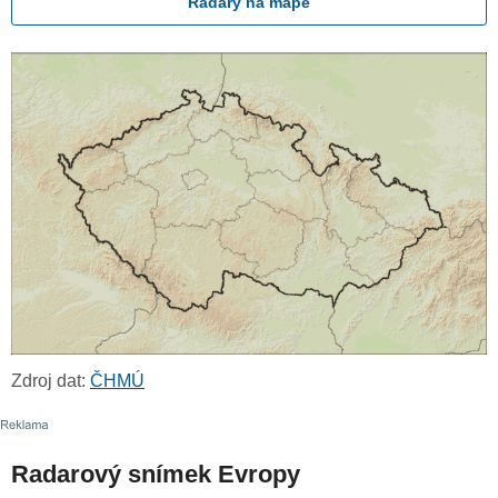
Radary na mapě
Zdroj dat:
ČHMÚ
Radarový snímek Evropy