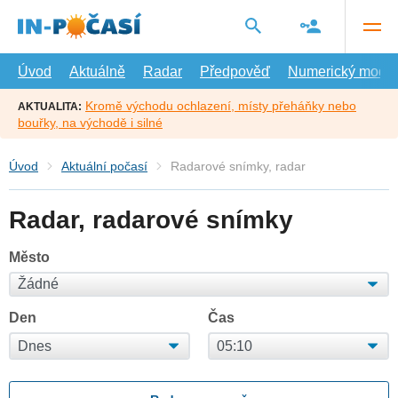
Přejít
na
hlavní
obsah
Úvod
Aktuálně
Radar
Předpověď
Numerický model
Kromě východu ochlazení, místy přeháňky nebo
AKTUALITA:
bouřky, na východě i silné
Úvod
Aktuální počasí
Radarové snímky, radar
Radar, radarové snímky
Město
Den
Čas