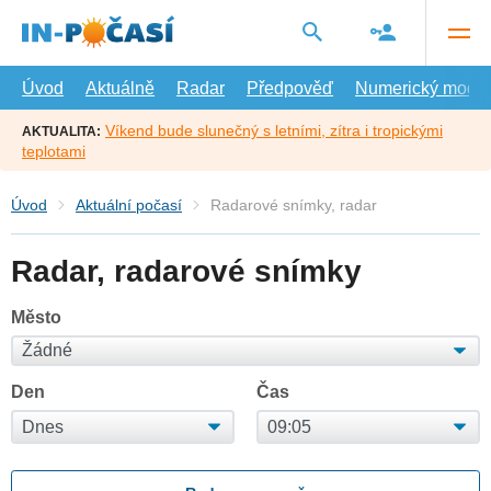
Přejít
na
hlavní
obsah
Úvod
Aktuálně
Radar
Předpověď
Numerický model
Víkend bude slunečný s letními, zítra i tropickými
AKTUALITA:
teplotami
Úvod
Aktuální počasí
Radarové snímky, radar
Radar, radarové snímky
Město
Den
Čas