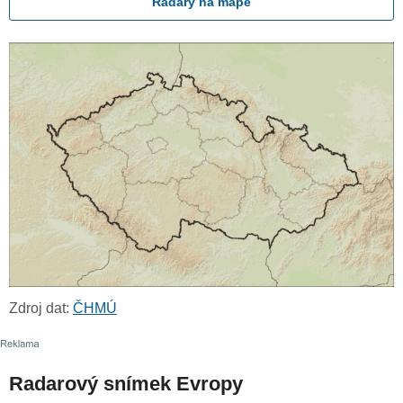
Radary na mapě
Zdroj dat:
ČHMÚ
Radarový snímek Evropy