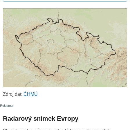
Zdroj dat:
ČHMÚ
Radarový snímek Evropy