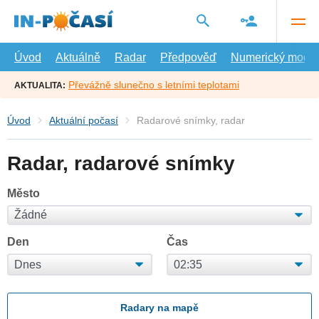
Přejít
na
hlavní
obsah
Úvod
Aktuálně
Radar
Předpověď
Numerický model
Převážně slunečno s letními teplotami
AKTUALITA:
Úvod
Aktuální počasí
Radarové snímky, radar
Radar, radarové snímky
Město
Den
Čas
Radary na mapě