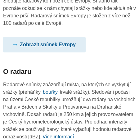
Sledujte radarový kompozit celé Evropy. Snadno tak
poznáte odkud se k nám chystají srážky nebo kde aktuálně v
Evropě prší. Radarový snímek Evropy je složen z více než
100 radarů po celé Evropě.
Zobrazit snímek Evropy
O radaru
Radarové snímky znázorňují místa, na kterých se vyskytují
srážky (přeháňky,
bouřky
, trvalé srážky). Sledování počasí
na území České republiky umožňují dva radary na vrcholech
Praha v Brdech a Skalky u Protivanova na Drahanské
vrchovině. Dosah radarů je 250 km a jejich provozovatelem
je Český hydrometeorologický ústav. Pro odhad intenzity
srážek se používají barvy, které vyjadřují hodnotu radarové
odrazivosti [dBZ].
Více informací