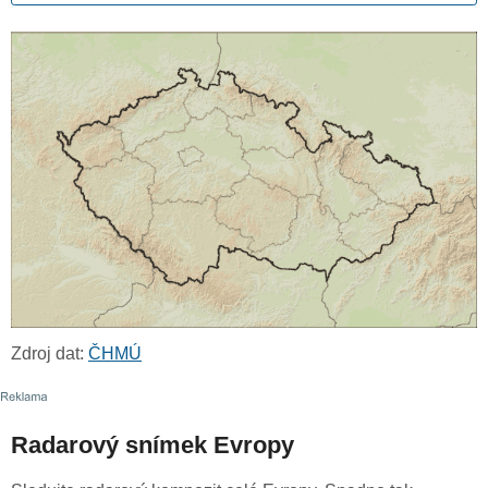
Zdroj dat:
ČHMÚ
Radarový snímek Evropy