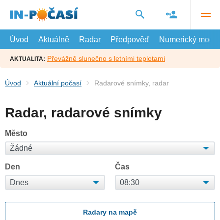
Přejít
na
hlavní
obsah
Úvod
Aktuálně
Radar
Předpověď
Numerický model
Převážně slunečno s letními teplotami
AKTUALITA:
Úvod
Aktuální počasí
Radarové snímky, radar
Radar, radarové snímky
Město
Den
Čas
Radary na mapě