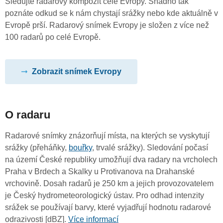
Sledujte radarový kompozit celé Evropy. Snadno tak
poznáte odkud se k nám chystají srážky nebo kde aktuálně v
Evropě prší. Radarový snímek Evropy je složen z více než
100 radarů po celé Evropě.
Zobrazit snímek Evropy
O radaru
Radarové snímky znázorňují místa, na kterých se vyskytují
srážky (přeháňky,
bouřky
, trvalé srážky). Sledování počasí
na území České republiky umožňují dva radary na vrcholech
Praha v Brdech a Skalky u Protivanova na Drahanské
vrchovině. Dosah radarů je 250 km a jejich provozovatelem
je Český hydrometeorologický ústav. Pro odhad intenzity
srážek se používají barvy, které vyjadřují hodnotu radarové
odrazivosti [dBZ].
Více informací