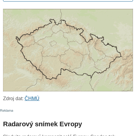
Zdroj dat:
ČHMÚ
Radarový snímek Evropy