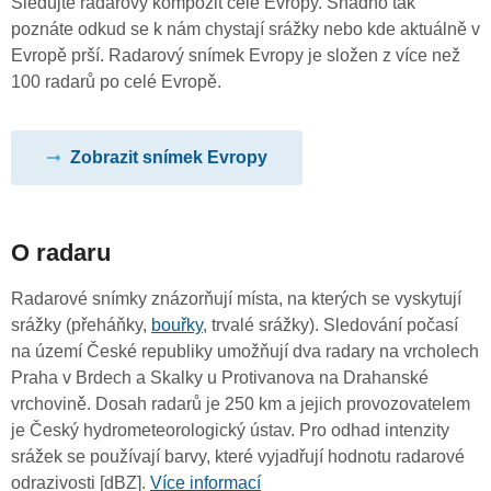
Sledujte radarový kompozit celé Evropy. Snadno tak
poznáte odkud se k nám chystají srážky nebo kde aktuálně v
Evropě prší. Radarový snímek Evropy je složen z více než
100 radarů po celé Evropě.
Zobrazit snímek Evropy
O radaru
Radarové snímky znázorňují místa, na kterých se vyskytují
srážky (přeháňky,
bouřky
, trvalé srážky). Sledování počasí
na území České republiky umožňují dva radary na vrcholech
Praha v Brdech a Skalky u Protivanova na Drahanské
vrchovině. Dosah radarů je 250 km a jejich provozovatelem
je Český hydrometeorologický ústav. Pro odhad intenzity
srážek se používají barvy, které vyjadřují hodnotu radarové
odrazivosti [dBZ].
Více informací