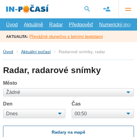
Přejít
na
hlavní
obsah
Úvod
Aktuálně
Radar
Předpověď
Numerický model
Převážně slunečno s letními teplotami
AKTUALITA:
Úvod
Aktuální počasí
Radarové snímky, radar
Radar, radarové snímky
Město
Den
Čas
Radary na mapě