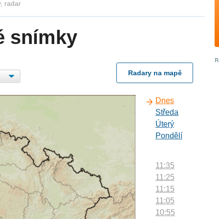
, radar
é snímky
Radary na mapě
Dnes
Středa
Úterý
Pondělí
11:35
11:25
11:15
11:05
10:55