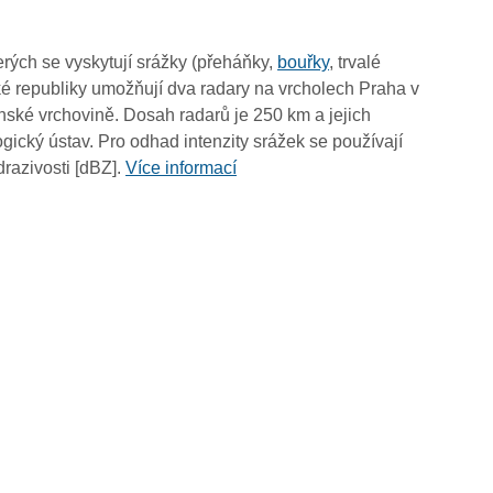
07:35
07:25
rých se vyskytují srážky (přeháňky,
bouřky
, trvalé
07:15
é republiky umožňují dva radary na vrcholech Praha v
07:05
ské vrchovině. Dosah radarů je 250 km a jejich
06:55
ický ústav. Pro odhad intenzity srážek se používají
06:45
drazivosti [dBZ].
Více informací
06:35
06:25
06:15
06:05
05:55
05:45
05:35
05:25
05:15
05:05
04:55
04:45