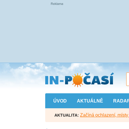
Přejít
na
hlavní
obsah
ÚVOD
AKTUÁLNĚ
RADA
Začíná ochlazení, míst
AKTUALITA: