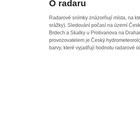
O radaru
Radarové snímky znázorňují místa, na kte
srážky). Sledování počasí na území Česk
Brdech a Skalky u Protivanova na Drahan
provozovatelem je Český hydrometeorolog
barvy, které vyjadřují hodnotu radarové o