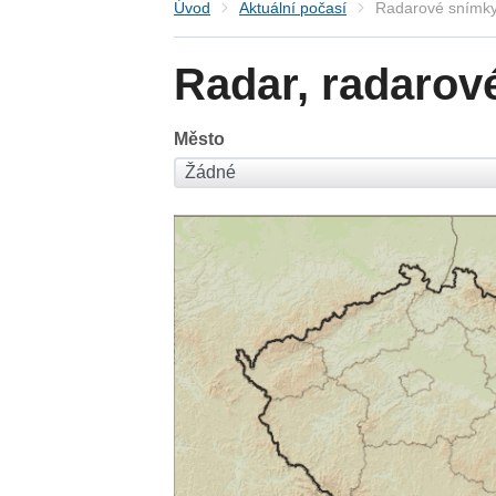
Úvod
Aktuální počasí
Radarové snímky
Radar, radarov
Město