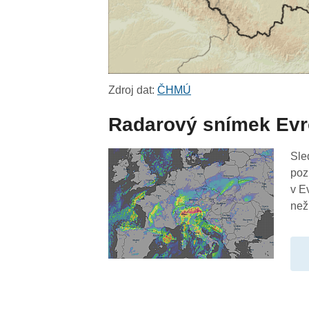
Zdroj dat:
ČHMÚ
Radarový snímek Ev
Sle
poz
v E
než