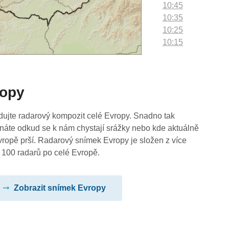
10:45
10:35
10:25
10:15
10:05
09:55
09:45
ropy
09:35
09:25
09:15
dujte radarový kompozit celé Evropy. Snadno tak
09:05
náte odkud se k nám chystají srážky nebo kde aktuálně
08:55
vropě prší. Radarový snímek Evropy je složen z více
08:45
 100 radarů po celé Evropě.
08:35
08:25
Zobrazit snímek Evropy
08:15
08:05
07:55
07:45