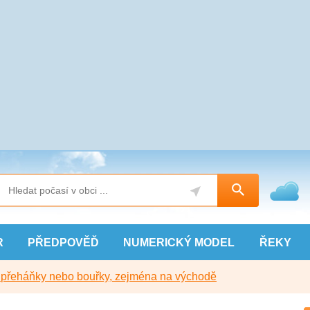
R
PŘEDPOVĚĎ
NUMERICKÝ
MODEL
ŘEKY
y přeháňky nebo bouřky, zejména na východě