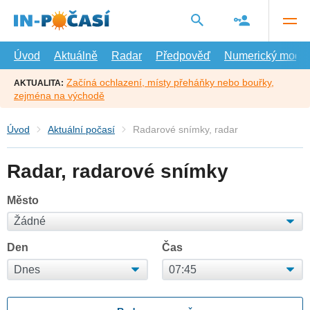
Přejít
na
hlavní
obsah
Úvod
Aktuálně
Radar
Předpověď
Numerický model
Začíná ochlazení, místy přeháňky nebo bouřky,
AKTUALITA:
zejména na východě
Úvod
Aktuální počasí
Radarové snímky, radar
Radar, radarové snímky
Město
Den
Čas