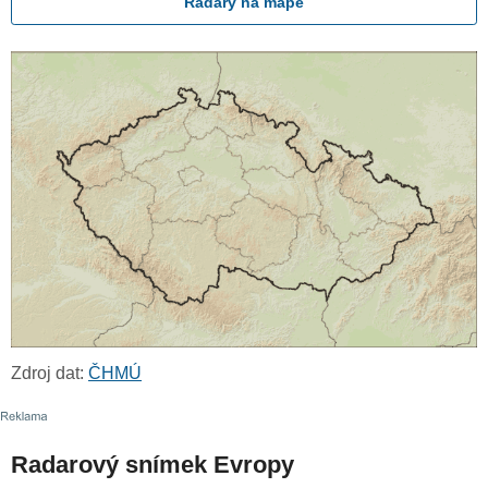
Radary na mapě
Zdroj dat:
ČHMÚ
Radarový snímek Evropy