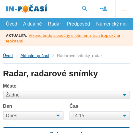
Přejít
na
hlavní
obsah
Úvod
Aktuálně
Radar
Předpověď
Numerický model
Víkend bude slunečný s letními, zítra i tropickými
AKTUALITA:
teplotami
Úvod
Aktuální počasí
Radarové snímky, radar
Radar, radarové snímky
Město
Den
Čas