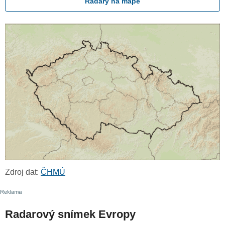
Radary na mapě
Zdroj dat:
ČHMÚ
Radarový snímek Evropy