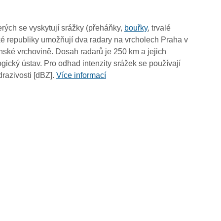
rých se vyskytují srážky (přeháňky,
bouřky
, trvalé
é republiky umožňují dva radary na vrcholech Praha v
ské vrchovině. Dosah radarů je 250 km a jejich
ický ústav. Pro odhad intenzity srážek se používají
drazivosti [dBZ].
Více informací