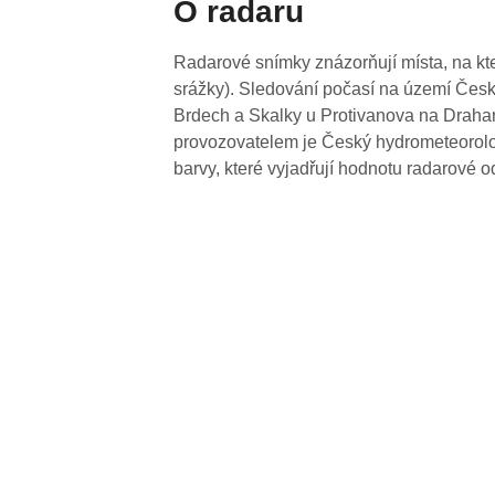
O radaru
Radarové snímky znázorňují místa, na kte
srážky). Sledování počasí na území Česk
Brdech a Skalky u Protivanova na Drahan
provozovatelem je Český hydrometeorolog
barvy, které vyjadřují hodnotu radarové o