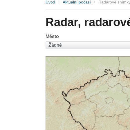
Úvod
Aktuální počasí
Radarové snímky
Radar, radarov
Město