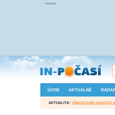
Přejít
na
hlavní
obsah
ÚVOD
AKTUÁLNĚ
RADA
Víkend bude slunečný s l
AKTUALITA: