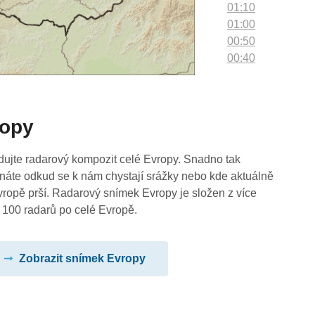
01:10
01:00
00:50
00:40
00:30
00:20
00:10
ropy
00:00
dujte radarový kompozit celé Evropy. Snadno tak
náte odkud se k nám chystají srážky nebo kde aktuálně
vropě prší. Radarový snímek Evropy je složen z více
 100 radarů po celé Evropě.
Zobrazit snímek Evropy