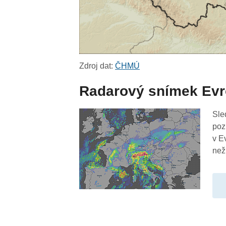
Zdroj dat:
ČHMÚ
Radarový snímek Ev
Sle
poz
v E
než