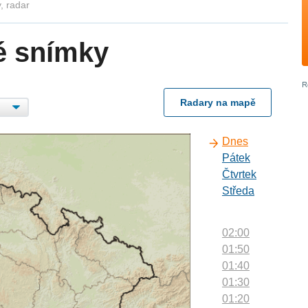
, radar
é snímky
Radary na mapě
Dnes
Pátek
Čtvrtek
Středa
02:00
01:50
01:40
01:30
01:20