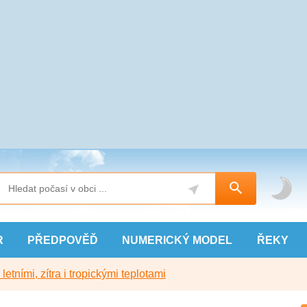
R
PŘEDPOVĚĎ
NUMERICKÝ
MODEL
ŘEKY
etními, zítra i tropickými teplotami