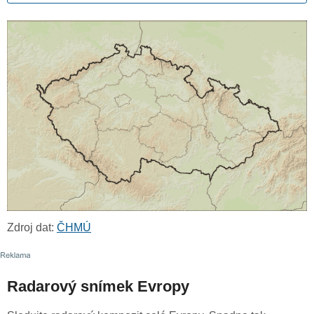
Zdroj dat:
ČHMÚ
Radarový snímek Evropy