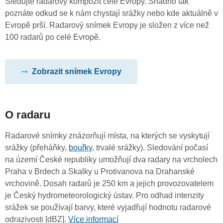
Sledujte radarový kompozit celé Evropy. Snadno tak
poznáte odkud se k nám chystají srážky nebo kde aktuálně v
Evropě prší. Radarový snímek Evropy je složen z více než
100 radarů po celé Evropě.
Zobrazit snímek Evropy
O radaru
Radarové snímky znázorňují místa, na kterých se vyskytují
srážky (přeháňky,
bouřky
, trvalé srážky). Sledování počasí
na území České republiky umožňují dva radary na vrcholech
Praha v Brdech a Skalky u Protivanova na Drahanské
vrchovině. Dosah radarů je 250 km a jejich provozovatelem
je Český hydrometeorologický ústav. Pro odhad intenzity
srážek se používají barvy, které vyjadřují hodnotu radarové
odrazivosti [dBZ].
Více informací