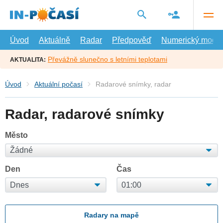
Přejít
na
hlavní
obsah
Úvod
Aktuálně
Radar
Předpověď
Numerický model
Převážně slunečno s letními teplotami
AKTUALITA:
Úvod
Aktuální počasí
Radarové snímky, radar
Radar, radarové snímky
Město
Den
Čas
Radary na mapě