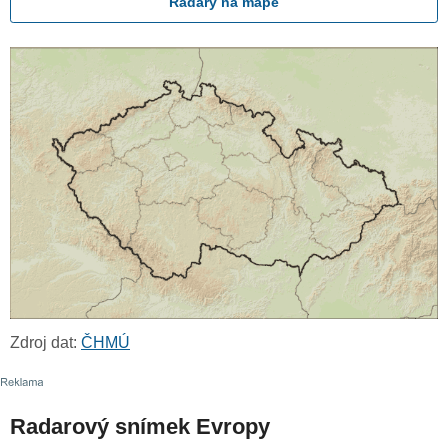
Radary na mapě
Zdroj dat:
ČHMÚ
Radarový snímek Evropy