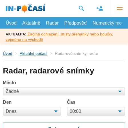
Přejít
na
hlavní
obsah
Úvod
Aktuálně
Radar
Předpověď
Numerický model
Začíná ochlazení, místy přeháňky nebo bouřky,
AKTUALITA:
zejména na východě
Úvod
Aktuální počasí
Radarové snímky, radar
Radar, radarové snímky
Město
Den
Čas