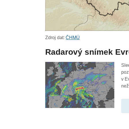
Zdroj dat:
ČHMÚ
Radarový snímek Ev
Sle
poz
v E
než