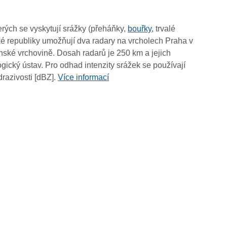
03:20
03:10
rých se vyskytují srážky (přeháňky,
bouřky
, trvalé
03:00
é republiky umožňují dva radary na vrcholech Praha v
02:50
ské vrchovině. Dosah radarů je 250 km a jejich
02:40
ický ústav. Pro odhad intenzity srážek se používají
02:30
drazivosti [dBZ].
Více informací
02:20
02:10
02:00
01:50
01:40
01:30
01:20
01:10
01:00
00:50
00:40
00:30