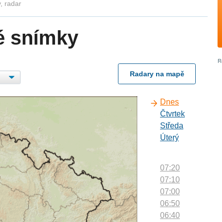
, radar
é snímky
Radary na mapě
Dnes
Čtvrtek
Středa
Úterý
07:20
07:10
07:00
06:50
06:40