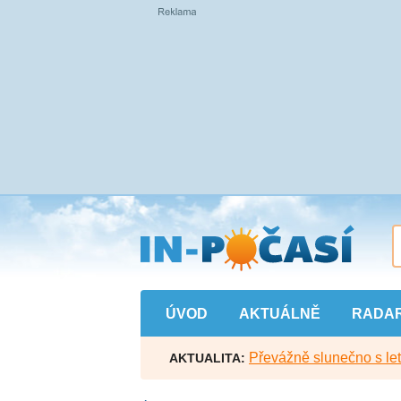
Přejít
na
hlavní
obsah
ÚVOD
AKTUÁLNĚ
RADA
Převážně slunečno s let
AKTUALITA: