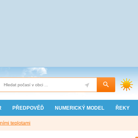
R
PŘEDPOVĚĎ
NUMERICKÝ
MODEL
ŘEKY
ními teplotami