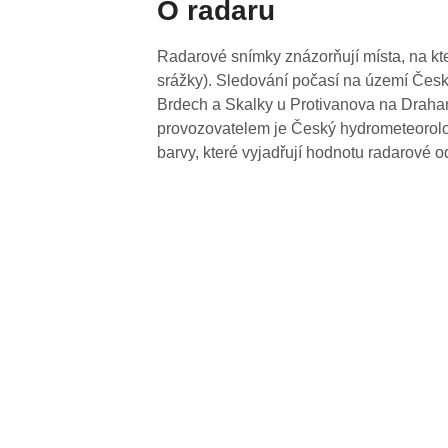
O radaru
Radarové snímky znázorňují místa, na kte
srážky). Sledování počasí na území Česk
Brdech a Skalky u Protivanova na Drahan
provozovatelem je Český hydrometeorolog
barvy, které vyjadřují hodnotu radarové o