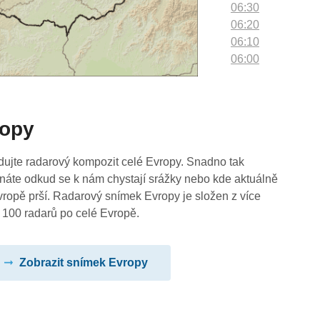
06:30
06:20
06:10
06:00
05:50
05:40
05:30
ropy
05:20
05:10
05:00
dujte radarový kompozit celé Evropy. Snadno tak
04:50
náte odkud se k nám chystají srážky nebo kde aktuálně
04:40
vropě prší. Radarový snímek Evropy je složen z více
04:30
 100 radarů po celé Evropě.
04:20
04:10
Zobrazit snímek Evropy
04:00
03:50
03:40
03:30