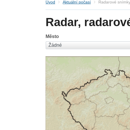
Úvod
Aktuální počasí
Radarové snímky
Radar, radarov
Město