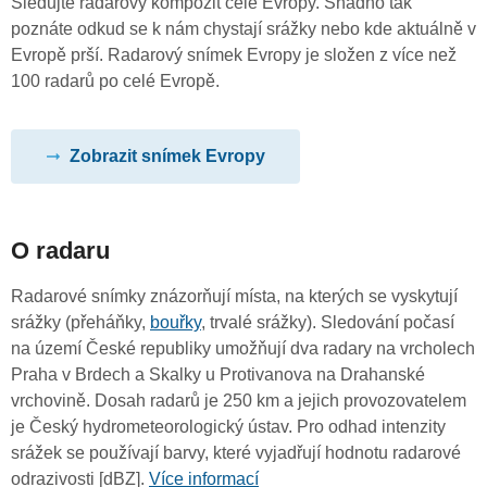
Sledujte radarový kompozit celé Evropy. Snadno tak
poznáte odkud se k nám chystají srážky nebo kde aktuálně v
Evropě prší. Radarový snímek Evropy je složen z více než
100 radarů po celé Evropě.
Zobrazit snímek Evropy
O radaru
Radarové snímky znázorňují místa, na kterých se vyskytují
srážky (přeháňky,
bouřky
, trvalé srážky). Sledování počasí
na území České republiky umožňují dva radary na vrcholech
Praha v Brdech a Skalky u Protivanova na Drahanské
vrchovině. Dosah radarů je 250 km a jejich provozovatelem
je Český hydrometeorologický ústav. Pro odhad intenzity
srážek se používají barvy, které vyjadřují hodnotu radarové
odrazivosti [dBZ].
Více informací