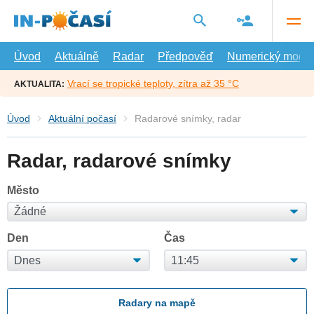
Přejít
na
hlavní
obsah
Úvod
Aktuálně
Radar
Předpověď
Numerický model
Vrací se tropické teploty, zítra až 35 °C
AKTUALITA:
Úvod
Aktuální počasí
Radarové snímky, radar
Radar, radarové snímky
Město
Den
Čas
Radary na mapě