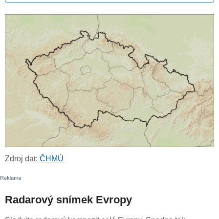
Zdroj dat:
ČHMÚ
Radarový snímek Evropy