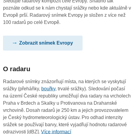
Sledujte radarový kompozit celé Evropy. Snadno tak
poznáte odkud se k nám chystají srážky nebo kde aktuálně v
Evropě prší. Radarový snímek Evropy je složen z více než
100 radarů po celé Evropě.
Zobrazit snímek Evropy
O radaru
Radarové snímky znázorňují místa, na kterých se vyskytují
srážky (přeháňky,
bouřky
, trvalé srážky). Sledování počasí
na území České republiky umožňují dva radary na vrcholech
Praha v Brdech a Skalky u Protivanova na Drahanské
vrchovině. Dosah radarů je 250 km a jejich provozovatelem
je Český hydrometeorologický ústav. Pro odhad intenzity
srážek se používají barvy, které vyjadřují hodnotu radarové
odrazivosti [dBZ].
Více informací