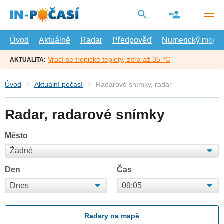
Přejít
na
hlavní
obsah
Úvod
Aktuálně
Radar
Předpověď
Numerický model
Vrací se tropické teploty, zítra až 35 °C
AKTUALITA:
Úvod
Aktuální počasí
Radarové snímky, radar
Radar, radarové snímky
Město
Den
Čas
Radary na mapě