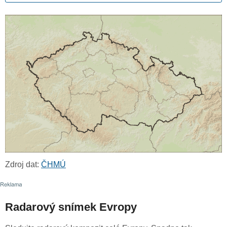
Zdroj dat:
ČHMÚ
Radarový snímek Evropy