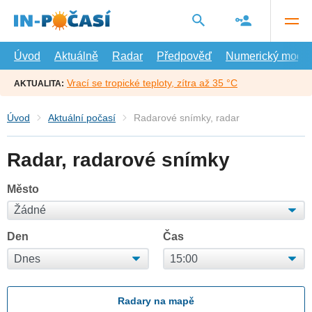
Přejít
na
hlavní
obsah
Úvod
Aktuálně
Radar
Předpověď
Numerický model
Vrací se tropické teploty, zítra až 35 °C
AKTUALITA:
Úvod
Aktuální počasí
Radarové snímky, radar
Radar, radarové snímky
Město
Den
Čas
Radary na mapě