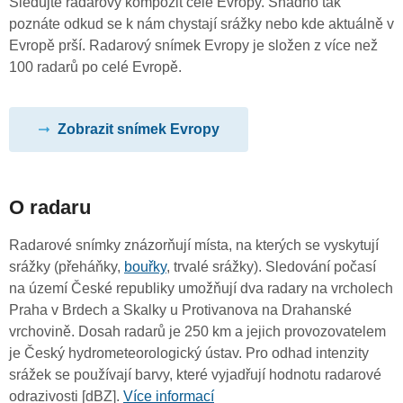
Sledujte radarový kompozit celé Evropy. Snadno tak
poznáte odkud se k nám chystají srážky nebo kde aktuálně v
Evropě prší. Radarový snímek Evropy je složen z více než
100 radarů po celé Evropě.
Zobrazit snímek Evropy
O radaru
Radarové snímky znázorňují místa, na kterých se vyskytují
srážky (přeháňky,
bouřky
, trvalé srážky). Sledování počasí
na území České republiky umožňují dva radary na vrcholech
Praha v Brdech a Skalky u Protivanova na Drahanské
vrchovině. Dosah radarů je 250 km a jejich provozovatelem
je Český hydrometeorologický ústav. Pro odhad intenzity
srážek se používají barvy, které vyjadřují hodnotu radarové
odrazivosti [dBZ].
Více informací