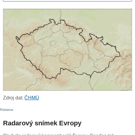
Zdroj dat:
ČHMÚ
Radarový snímek Evropy