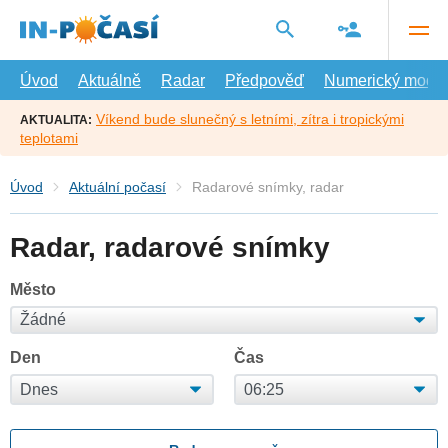
Přejít
na
hlavní
obsah
Úvod
Aktuálně
Radar
Předpověď
Numerický model
Víkend bude slunečný s letními, zítra i tropickými
AKTUALITA:
teplotami
Úvod
Aktuální počasí
Radarové snímky, radar
Radar, radarové snímky
Město
Den
Čas