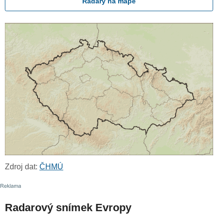
Radary na mapě
Zdroj dat:
ČHMÚ
Radarový snímek Evropy