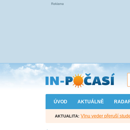
Přejít
na
hlavní
obsah
ÚVOD
AKTUÁLNĚ
RADA
Vlnu veder přeruší stude
AKTUALITA: