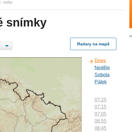
, radar
é snímky
Radary na mapě
Dnes
Neděle
Sobota
Pátek
07:25
07:15
07:05
06:55
06:45