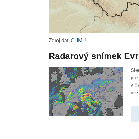
Zdroj dat:
ČHMÚ
Radarový snímek Ev
Sle
poz
v E
než