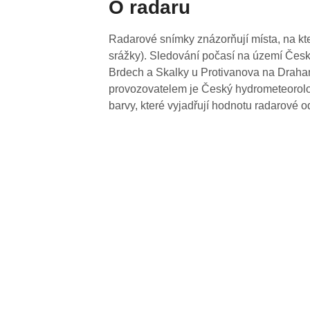
O radaru
Radarové snímky znázorňují místa, na kte
srážky). Sledování počasí na území Česk
Brdech a Skalky u Protivanova na Drahan
provozovatelem je Český hydrometeorolog
barvy, které vyjadřují hodnotu radarové o