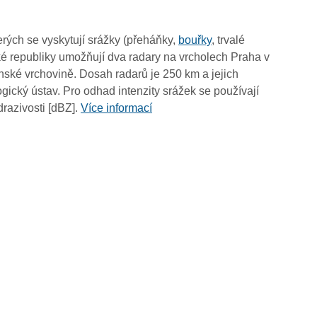
03:25
03:15
rých se vyskytují srážky (přeháňky,
bouřky
, trvalé
03:05
é republiky umožňují dva radary na vrcholech Praha v
02:55
ské vrchovině. Dosah radarů je 250 km a jejich
02:45
ický ústav. Pro odhad intenzity srážek se používají
02:35
drazivosti [dBZ].
Více informací
02:25
02:15
02:05
01:55
01:45
01:35
01:25
01:15
01:05
00:55
00:45
00:35