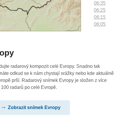
06:35
06:25
06:15
06:05
05:55
05:45
05:35
ropy
05:25
05:15
05:05
dujte radarový kompozit celé Evropy. Snadno tak
04:55
náte odkud se k nám chystají srážky nebo kde aktuálně
04:45
vropě prší. Radarový snímek Evropy je složen z více
04:35
 100 radarů po celé Evropě.
04:25
04:15
Zobrazit snímek Evropy
04:05
03:55
03:45
03:35