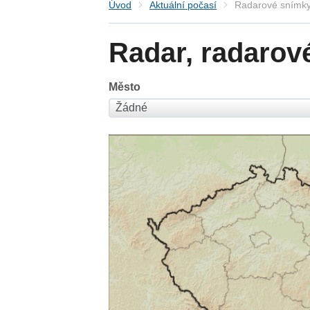
Úvod
Aktuální počasí
Radarové snímky
Radar, radarov
Město