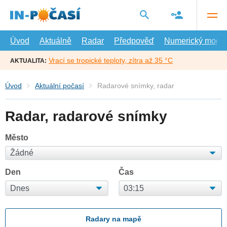
Přejít
na
hlavní
obsah
Úvod
Aktuálně
Radar
Předpověď
Numerický model
Vrací se tropické teploty, zítra až 35 °C
AKTUALITA:
Úvod
Aktuální počasí
Radarové snímky, radar
Radar, radarové snímky
Město
Den
Čas
Radary na mapě