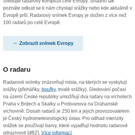
Sledujte radarový kompozit celé Evropy. Snadno tak
poznáte odkud se k nám chystají srážky nebo kde aktuálně v
Evropě prší. Radarový snímek Evropy je složen z více než
100 radarů po celé Evropě.
Zobrazit snímek Evropy
O radaru
Radarové snímky znázorňují místa, na kterých se vyskytují
srážky (přeháňky,
bouřky
, trvalé srážky). Sledování počasí
na území České republiky umožňují dva radary na vrcholech
Praha v Brdech a Skalky u Protivanova na Drahanské
vrchovině. Dosah radarů je 250 km a jejich provozovatelem
je Český hydrometeorologický ústav. Pro odhad intenzity
srážek se používají barvy, které vyjadřují hodnotu radarové
odrazivosti [dBZ].
Více informací