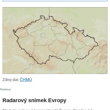
Zdroj dat:
ČHMÚ
Radarový snímek Evropy