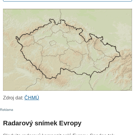
Zdroj dat:
ČHMÚ
Radarový snímek Evropy