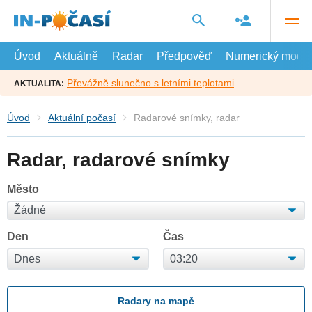
Přejít
na
hlavní
obsah
Úvod
Aktuálně
Radar
Předpověď
Numerický model
Převážně slunečno s letními teplotami
AKTUALITA:
Úvod
Aktuální počasí
Radarové snímky, radar
Radar, radarové snímky
Město
Den
Čas
Radary na mapě