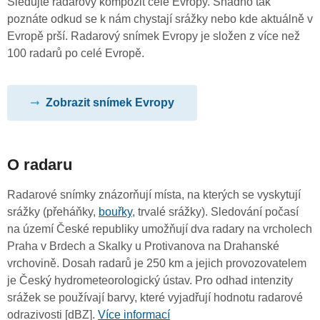
Sledujte radarový kompozit celé Evropy. Snadno tak
poznáte odkud se k nám chystají srážky nebo kde aktuálně v
Evropě prší. Radarový snímek Evropy je složen z více než
100 radarů po celé Evropě.
Zobrazit snímek Evropy
O radaru
Radarové snímky znázorňují místa, na kterých se vyskytují
srážky (přeháňky,
bouřky
, trvalé srážky). Sledování počasí
na území České republiky umožňují dva radary na vrcholech
Praha v Brdech a Skalky u Protivanova na Drahanské
vrchovině. Dosah radarů je 250 km a jejich provozovatelem
je Český hydrometeorologický ústav. Pro odhad intenzity
srážek se používají barvy, které vyjadřují hodnotu radarové
odrazivosti [dBZ].
Více informací