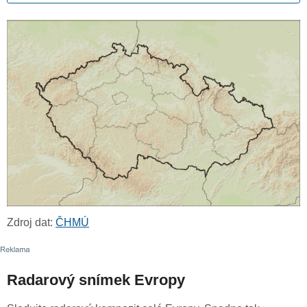
Zdroj dat:
ČHMÚ
Radarový snímek Evropy