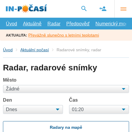
Přejít
na
hlavní
obsah
Úvod
Aktuálně
Radar
Předpověď
Numerický model
Převážně slunečno s letními teplotami
AKTUALITA:
Úvod
Aktuální počasí
Radarové snímky, radar
Radar, radarové snímky
Město
Den
Čas
Radary na mapě