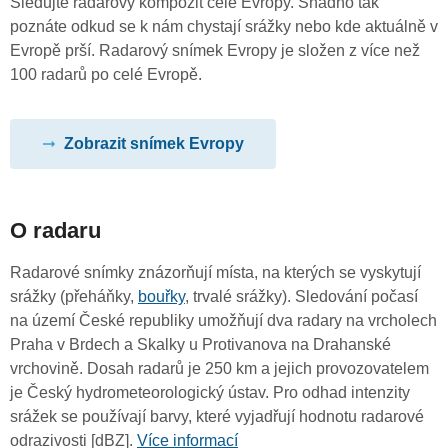
Sledujte radarový kompozit celé Evropy. Snadno tak
poznáte odkud se k nám chystají srážky nebo kde aktuálně v
Evropě prší. Radarový snímek Evropy je složen z více než
100 radarů po celé Evropě.
Zobrazit snímek Evropy
O radaru
Radarové snímky znázorňují místa, na kterých se vyskytují
srážky (přeháňky,
bouřky
, trvalé srážky). Sledování počasí
na území České republiky umožňují dva radary na vrcholech
Praha v Brdech a Skalky u Protivanova na Drahanské
vrchovině. Dosah radarů je 250 km a jejich provozovatelem
je Český hydrometeorologický ústav. Pro odhad intenzity
srážek se používají barvy, které vyjadřují hodnotu radarové
odrazivosti [dBZ].
Více informací