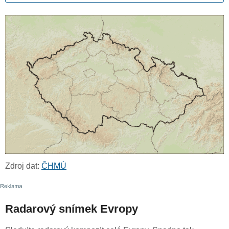
Zdroj dat:
ČHMÚ
Radarový snímek Evropy