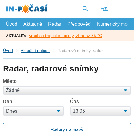
Přejít
na
hlavní
obsah
Úvod
Aktuálně
Radar
Předpověď
Numerický model
Vrací se tropické teploty, zítra až 35 °C
AKTUALITA:
Úvod
Aktuální počasí
Radarové snímky, radar
Radar, radarové snímky
Město
Den
Čas
Radary na mapě