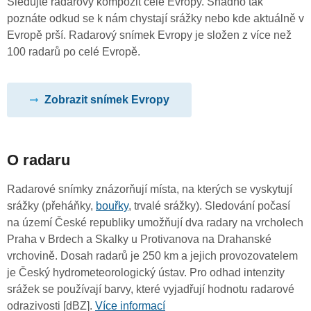
Sledujte radarový kompozit celé Evropy. Snadno tak
poznáte odkud se k nám chystají srážky nebo kde aktuálně v
Evropě prší. Radarový snímek Evropy je složen z více než
100 radarů po celé Evropě.
Zobrazit snímek Evropy
O radaru
Radarové snímky znázorňují místa, na kterých se vyskytují
srážky (přeháňky,
bouřky
, trvalé srážky). Sledování počasí
na území České republiky umožňují dva radary na vrcholech
Praha v Brdech a Skalky u Protivanova na Drahanské
vrchovině. Dosah radarů je 250 km a jejich provozovatelem
je Český hydrometeorologický ústav. Pro odhad intenzity
srážek se používají barvy, které vyjadřují hodnotu radarové
odrazivosti [dBZ].
Více informací