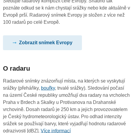
Sledujte radarový kompozit celé Evropy. Snadno tak
poznáte odkud se k nám chystají srážky nebo kde aktuálně v
Evropě prší. Radarový snímek Evropy je složen z více než
100 radarů po celé Evropě.
Zobrazit snímek Evropy
O radaru
Radarové snímky znázorňují místa, na kterých se vyskytují
srážky (přeháňky,
bouřky
, trvalé srážky). Sledování počasí
na území České republiky umožňují dva radary na vrcholech
Praha v Brdech a Skalky u Protivanova na Drahanské
vrchovině. Dosah radarů je 250 km a jejich provozovatelem
je Český hydrometeorologický ústav. Pro odhad intenzity
srážek se používají barvy, které vyjadřují hodnotu radarové
odrazivosti [dBZ].
Více informací