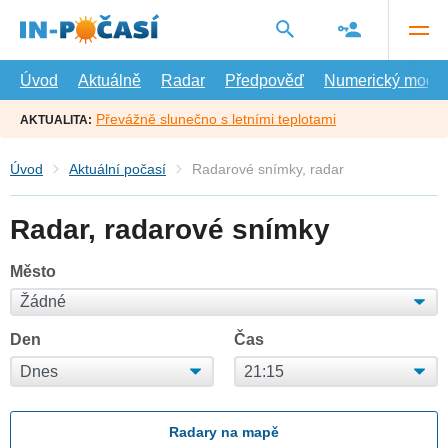
Přejít
na
hlavní
obsah
Úvod
Aktuálně
Radar
Předpověď
Numerický model
Převážně slunečno s letními teplotami
AKTUALITA:
Úvod
Aktuální počasí
Radarové snímky, radar
Radar, radarové snímky
Město
Den
Čas
Radary na mapě