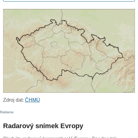
Zdroj dat:
ČHMÚ
Radarový snímek Evropy