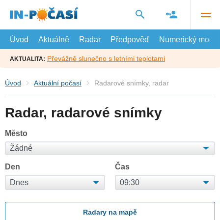
Přejít
na
hlavní
obsah
Úvod
Aktuálně
Radar
Předpověď
Numerický model
Převážně slunečno s letními teplotami
AKTUALITA:
Úvod
Aktuální počasí
Radarové snímky, radar
Radar, radarové snímky
Město
Den
Čas
Radary na mapě