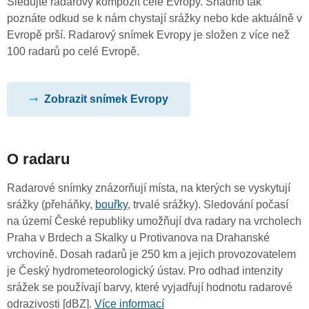
Sledujte radarový kompozit celé Evropy. Snadno tak
poznáte odkud se k nám chystají srážky nebo kde aktuálně v
Evropě prší. Radarový snímek Evropy je složen z více než
100 radarů po celé Evropě.
Zobrazit snímek Evropy
O radaru
Radarové snímky znázorňují místa, na kterých se vyskytují
srážky (přeháňky,
bouřky
, trvalé srážky). Sledování počasí
na území České republiky umožňují dva radary na vrcholech
Praha v Brdech a Skalky u Protivanova na Drahanské
vrchovině. Dosah radarů je 250 km a jejich provozovatelem
je Český hydrometeorologický ústav. Pro odhad intenzity
srážek se používají barvy, které vyjadřují hodnotu radarové
odrazivosti [dBZ].
Více informací