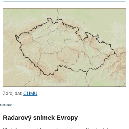
Zdroj dat:
ČHMÚ
Radarový snímek Evropy