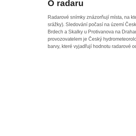
O radaru
Radarové snímky znázorňují místa, na kte
srážky). Sledování počasí na území Česk
Brdech a Skalky u Protivanova na Drahan
provozovatelem je Český hydrometeorolog
barvy, které vyjadřují hodnotu radarové o