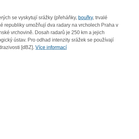
rých se vyskytují srážky (přeháňky,
bouřky
, trvalé
é republiky umožňují dva radary na vrcholech Praha v
ské vrchovině. Dosah radarů je 250 km a jejich
ický ústav. Pro odhad intenzity srážek se používají
drazivosti [dBZ].
Více informací