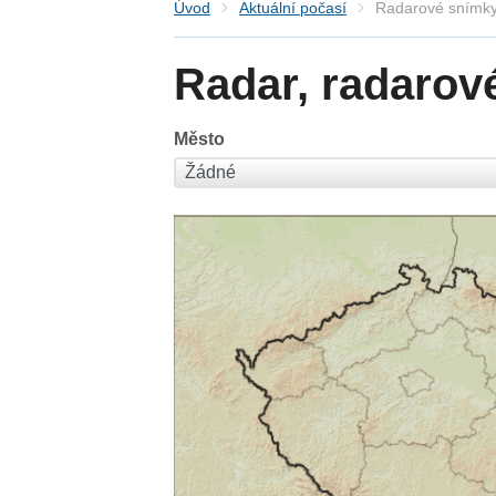
Úvod
Aktuální počasí
Radarové snímky
Radar, radarov
Město