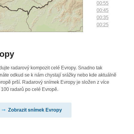
00:55
00:45
00:35
00:25
00:15
00:05
ropy
dujte radarový kompozit celé Evropy. Snadno tak
náte odkud se k nám chystají srážky nebo kde aktuálně
vropě prší. Radarový snímek Evropy je složen z více
 100 radarů po celé Evropě.
Zobrazit snímek Evropy