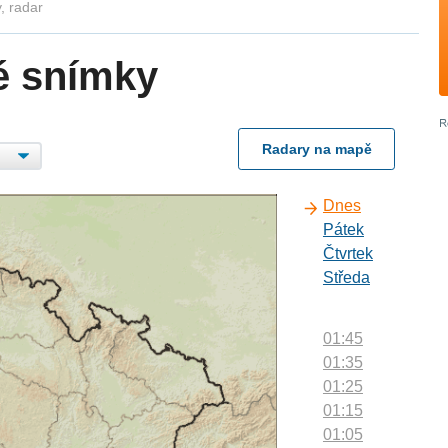
, radar
é snímky
Radary na mapě
Dnes
Pátek
Čtvrtek
Středa
01:45
01:35
01:25
01:15
01:05