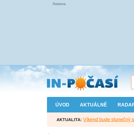
Přejít
na
hlavní
obsah
ÚVOD
AKTUÁLNĚ
RADA
Víkend bude slunečný s l
AKTUALITA: