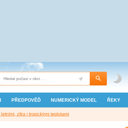
R
PŘEDPOVĚĎ
NUMERICKÝ
MODEL
ŘEKY
etními, zítra i tropickými teplotami