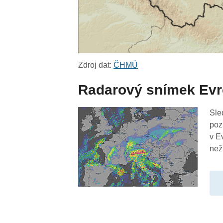
Zdroj dat:
ČHMÚ
Radarový snímek Ev
Sle
poz
v E
než